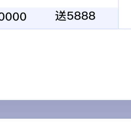
片储存防潮柜
芯片防潮柜-1500L
0FC ...
华宇现代防静电防潮柜该设备具有较
的防潮能力，操作简单，覆盖了大部
的精密配件、...
干燥防潮箱-1700L
华宇现代 1700FC 防潮柜：型 号：
HYXD-1700FC尺 寸：外尺寸(W...